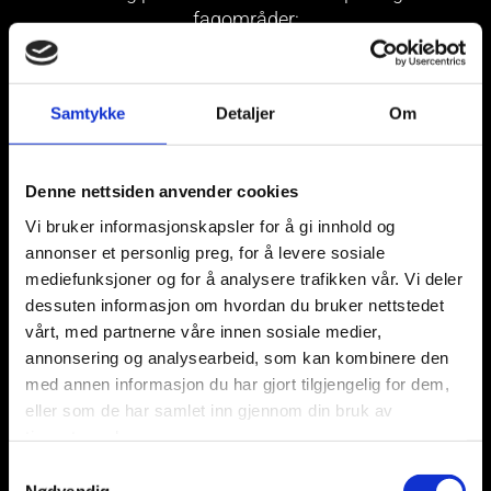
fagområder:
Arbeidsrett
Samtykke
Detaljer
Om
Avtale- og kontraktsrett
Denne nettsiden anvender cookies
Vi bruker informasjonskapsler for å gi innhold og
annonser et personlig preg, for å levere sosiale
Arv- og skifterett
mediefunksjoner og for å analysere trafikken vår. Vi deler
dessuten informasjon om hvordan du bruker nettstedet
vårt, med partnerne våre innen sosiale medier,
annonsering og analysearbeid, som kan kombinere den
Barnerett
med annen informasjon du har gjort tilgjengelig for dem,
eller som de har samlet inn gjennom din bruk av
tjenestene deres.
Bistandsadvokat
Samtykkevalg