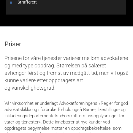
Strafferett
Priser
Prisene for våre tjenester varierer mellom advokatene
og med type oppdrag. Størrelsen på salæret
avhenger først og fremst av medgått tid, men vil også
kunne variere etter oppdragets art
og vanskelighetsgrad.
Vår virksomhet er underlagt Advokatforeningens «Regler for god
advokatskikk» og i forbrukerforhold også Barne-, likestillings- og
inkluderingsdepartementets «Forskrift om prisopplysninger for
varer og tjenester». Dette innebærer at nye kunder ved
oppdragets begynnelse mottar en oppdragsbekreftelse, som