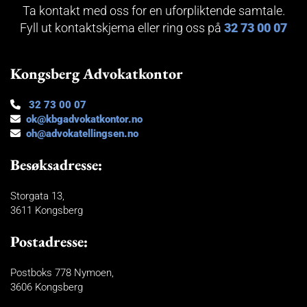
Ta kontakt med oss for en uforpliktende samtale.
Fyll ut kontaktskjema eller ring oss på
32 73 00 07
Kongsberg Advokatkontor
32 73 00 07

ok@kbgadvokatkontor.no

oh@advokatellingsen.no

Besøksadresse:
Storgata 13,
3611 Kongsberg
Postadresse:
Postboks 778 Nymoen,
3606 Kongsberg