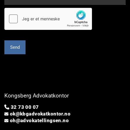
Kongsberg Advokatkontor
32 73 00 07

ok@kbgadvokatkontor.no

oh@advokatellingsen.no
