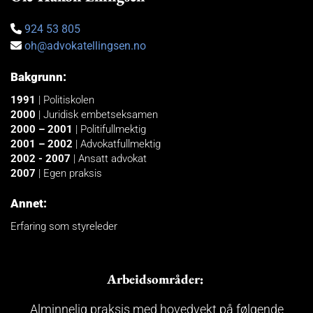
924 53 805

oh@advokatellingsen.no

Bakgrunn:
1991
| Politiskolen
2000
| Juridisk embetseksamen
2000 – 2001
| Politifullmektig
2001 – 2002
| Advokatfullmektig
2002 - 2007
| Ansatt advokat
2007
| Egen praksis
Annet:
Erfaring som styreleder
Arbeidsområder:
Alminnelig praksis med hovedvekt på følgende