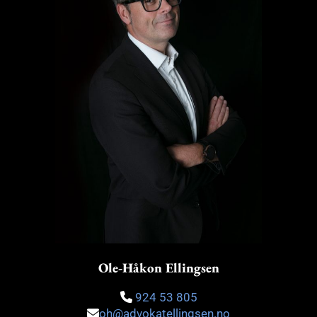
Ole-Håkon Ellingsen
924 53 805

oh@advokatellingsen.no
