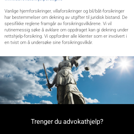
Vanlige hjemforsikringer, villaforsikringer og bil/båt-forsikringer
har bestemmelser om dekning av utgifter til juridisk bistand. De
spesifikke reglene framgår av forsikringsvilkårene. Vi vil
rutinemessig søke å avklare om oppdraget kan gi dekning under
rettshjelp-forsikring. Vi oppfordrer alle klienter som er involvert i
en tvist om å undersøke sine forsikringsvilkår.
Trenger du advokathjelp?