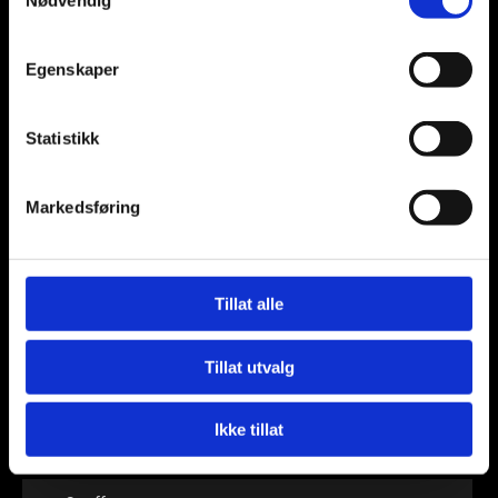
Nødvendig
Bolig- og husleierett
Egenskaper
Statistikk
Bygg- og entrepriserett
Markedsføring
Eiendomsmegling og oppgjørsoppdrag
Tillat alle
Erstatningsrett
Tillat utvalg
Prosedyre
Ikke tillat