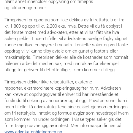
blant annet inneholder opplysning om timepris
og faktureringsrutiner.
Timeprisen for oppdrag som ikke dekkes av fri rettshjelp er fra
kr. 1.800 og opp til kr. 2.200 eks. mva. Dette vil du få opplyst i
det første møtet med advokaten, etter at vi har fått vite hva
saken gjelder. I noen tilfeller vil advokatens særlige fagkyndighet
kunne medføre en høyere timesats. I enkelte saker og ved faste
oppdrag vil vi kunne tilby avtale om en gunstig fastpris eller
maksimalpris. Timeprisen dekker alle de kostnader som normalt
påløper i arbeidet med en sak, med unntak av for eksempel
utlegg for gebyrer til det offentlige, - som kommer i tillegg.
Timeprisen dekker ikke reiseutgifter, eksterne
rapporter, ekstraordinære kopieringsutgifter m.m. Advokaten
kan kreve at oppdragsgiver til enhver tid har innestående et
forskudd til dekning av honorarer og utlegg. Privatpersoner kan i
noen tilfeller få advokatutgiftene sine dekket gjennom ordningen
om fri rettshjelp. Inntekt og formue avgjør som hovedregel hvem
som kommer inn under ordningen. I visse typer saker gis det
fri rettshjelp uavhengig av inntekt. Mer informasjon finnes på
www.advokatenhjelperdeg.no