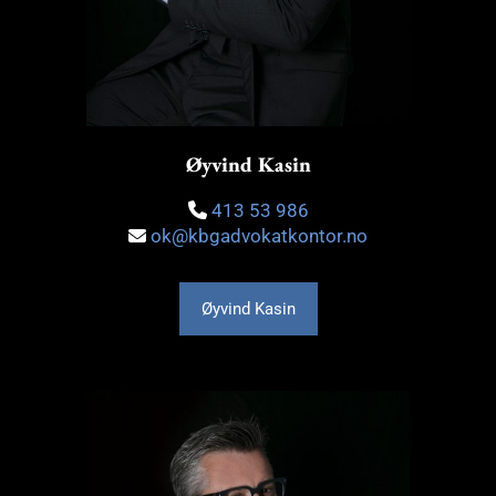
Øyvind Kasin
413 53 986

ok@kbgadvokatkontor.no

Øyvind Kasin