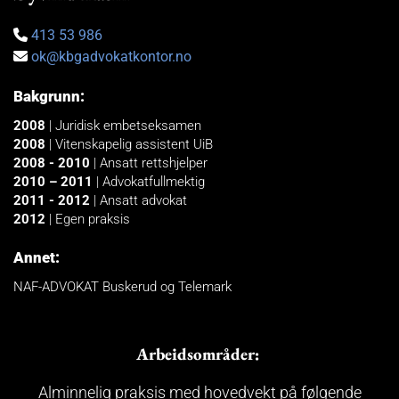
413 53 986

ok@kbgadvokatkontor.no

Bakgrunn:
2008
| Juridisk embetseksamen
2008
| Vitenskapelig assistent UiB
2008
- 2010
| Ansatt rettshjelper
2010
– 2011
| Advokatfullmektig
2011
- 2012
| Ansatt advokat
2012
| Egen praksis
Annet:
NAF-ADVOKAT Buskerud og Telemark
Arbeidsområder:
Alminnelig praksis med hovedvekt på følgende