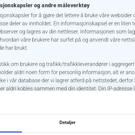
sjonskapsler og andre måleverktøy
sjonskapsler for å gjøre det lettere å bruke våre websider 
isse deler av innholdet. En informasjonskapsel er en liten t
bserver og lagres av din nettleser. Informasjonen som la
vordan våre brukere har surfet på og anvendt våre nettsi
de har brukt.
stikk om brukere og trafikk/trafikkleverandører i aggregert
holder aldri noen form for personlig informasjon, alt er an
ke i vår database der vi lagrer atferd på nettstedet, derfo
r aldri kobles sammen med din identitet. Din IP-adresse 
årsaker bare i de tilfeller du selv aktivt registrerer deg på
Detaljer
orbedre nettstedet gjennom å forstå hvordan det anvendes