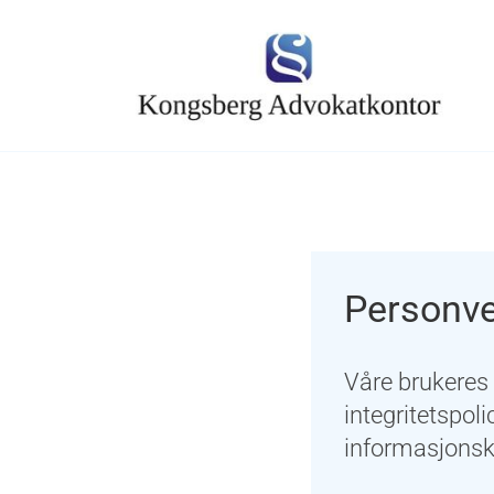
Personv
Våre brukeres t
integritetspol
informasjonska