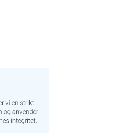
r vi en strikt
nn og anvender
es integritet.