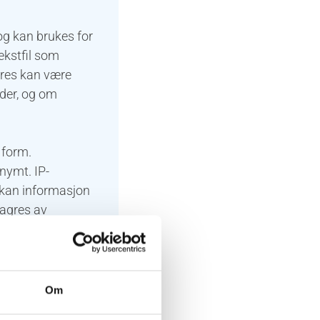
og kan brukes for
ekstfil som
gres kan være
der, og om
 form.
onymt. IP-
r kan informasjon
lagres av
 nettstedet.
Om
.