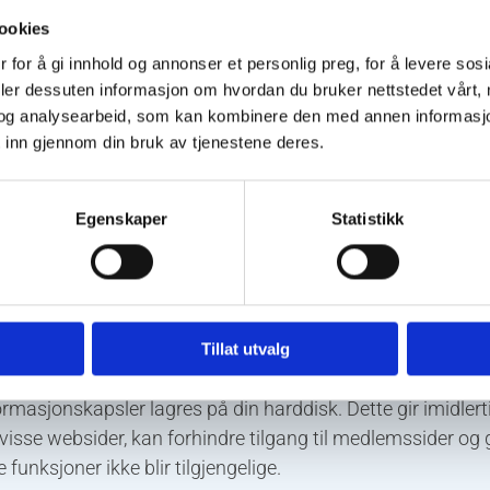
apportere brukerantall og trafikk.
ookies
 for å gi innhold og annonser et personlig preg, for å levere sos
ttere for deg å navigere på nettstedet.
deler dessuten informasjon om hvordan du bruker nettstedet vårt,
og analysearbeid, som kan kombinere den med annen informasjon d
lig for systemet å kjenne igjen faste brukere for å kunne t
 inn gjennom din bruk av tjenestene deres.
der vi tredjepartsinformasjonskapsler fra andre firma for 
Egenskaper
Statistikk
søkelser og trafikkmålinger, og for å forbedre funksjona
du at informasjonskapsler lagres
ormasjonskapsler fra din harddisk når som helst, men dette
Tillat utvalg
linger forsvinner. Du kan også endre innstillingene i din net
nformasjonskapsler lagres på din harddisk. Dette gir imidlert
 visse websider, kan forhindre tilgang til medlemssider og g
 funksjoner ikke blir tilgjengelige.