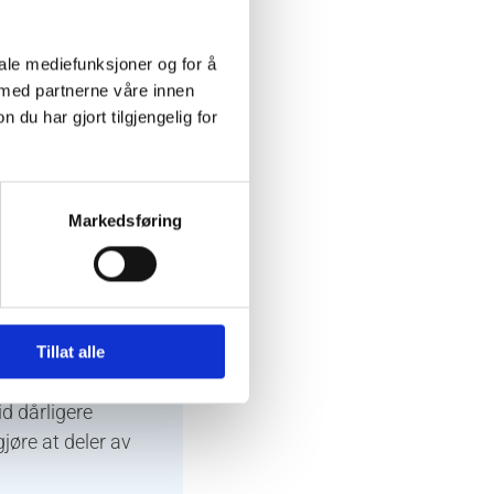
iale mediefunksjoner og for å
 med partnerne våre innen
u har gjort tilgjengelig for
ilpasse
å gjøre
Markedsføring
liteten på
 gjør at dine
Tillat alle
tleser slik at den
id dårligere
jøre at deler av