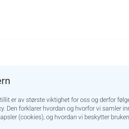
ern
illit er av største viktighet for oss og derfor følge
icy. Den forklarer hvordan og hvorfor vi samler i
psler (cookies), og hvordan vi beskytter brukern