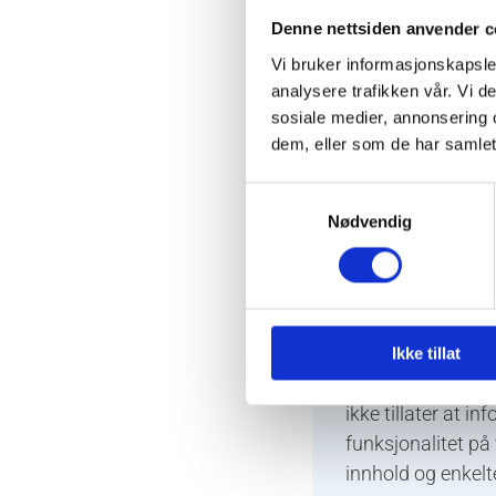
Beregne og r
Denne nettsiden anvender c
Vi bruker informasjonskapsler
Gjøre det le
analysere trafikken vår. Vi 
sosiale medier, annonsering 
Gjøre det mu
dem, eller som de har samlet
tjenestene.
Samtykkevalg
Iblant anven
Nødvendig
markedsunder
nettstedet.
Slik forhindrer 
Du kan slette inf
Ikke tillat
personlige innstil
ikke tillater at i
funksjonalitet på
innhold og enkelte