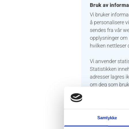
Bruk av informa
Vi bruker informa
å personalisere v
sendes fra vår we
opplysninger om h
hvilken nettleser 
Vi anvender stati
Statistikken inne
adresser lagres ik
om deg som bruke
sikkerhetsmessige 
Formål:
Samtykke
Utvikle og f